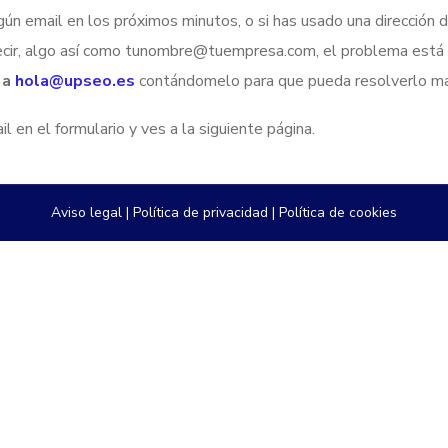
ngún email en los próximos minutos, o si has usado una dirección 
decir, algo así como tunombre@tuempresa.com, el problema está 
 a
hola@upseo.es
contándomelo para que pueda resolverlo m
l en el formulario y ves a la siguiente página.
Aviso legal
|
Política de privacidad
|
Política de cookies