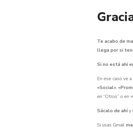
Gracia
Te acabo de man
llega por si te
Si no está ahí 
En ese caso ve a
«Social»
,
«Prom
en “Otros” o en 
Sácalo de ahí
y 
Si usas Gmail
ma