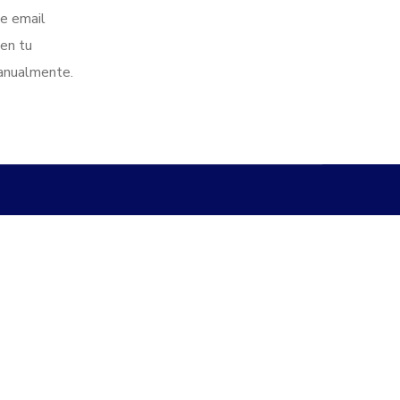
de email
en tu
anualmente.