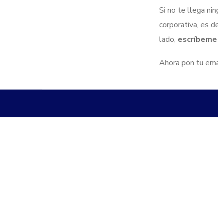
Si no te llega ni
corporativa, es 
lado,
escríbeme
Ahora pon tu emai