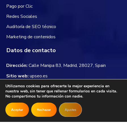
Pago por Clic
Redes Sociales
Auditoría de SEO técnico
Marketing de contenidos
Datos de contacto
Dirección:
Calle Manipa 83, Madrid, 28027, Spain
Sitio web:
upseo.es
Utilizamos cookies para ofrecerte la mejor experiencia en
Email:
hola@upseo.es
nuestra web, sin tener que rellenar formularios en cada visita.
No compartimos tu información con nadie.
Newsletter
Aceptar
Rechazar
Ajustes
Próximamente