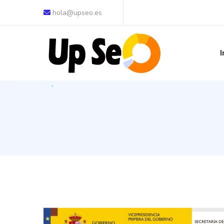
hola@upseo.es
I