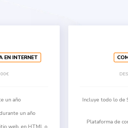
A EN INTERNET
COM
000€
DES
te un año
Incluye todo lo 
 durante un año
Plataforma de c
sitio web, en HTML o