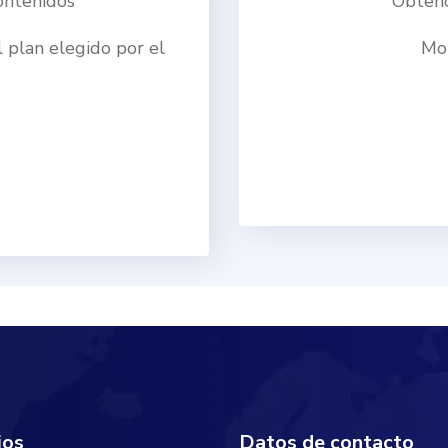
ontenidos
Obtenc
 plan elegido por el
Mon
ios
Datos de contacto