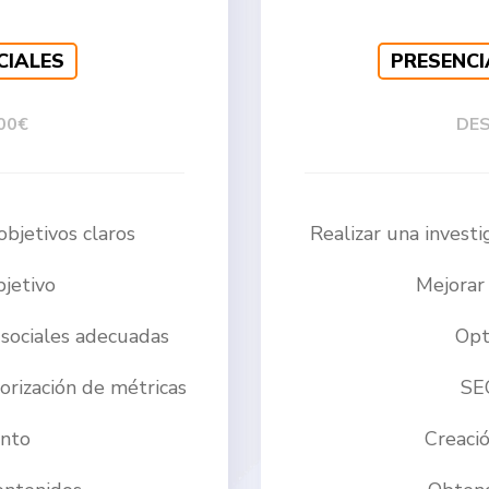
CIALES
PRESENCI
00€
DES
objetivos claros
Realizar una investi
bjetivo
Mejorar 
 sociales adecuadas
Opt
orización de métricas
SE
ento
Creació