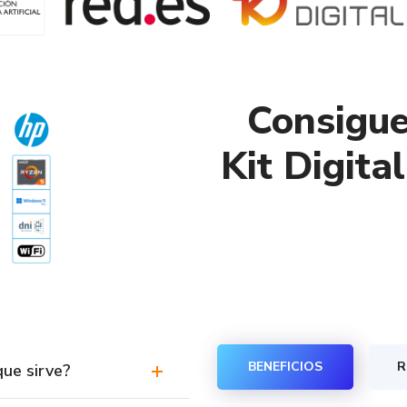
Consigue
Kit Digita
BENEFICIOS
R
que sirve?