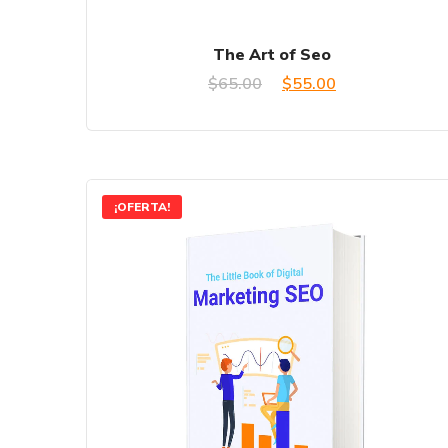
The Art of Seo
El
El
$
65.00
$
55.00
precio
precio
original
actual
era:
es:
¡OFERTA!
$65.00.
$55.00.