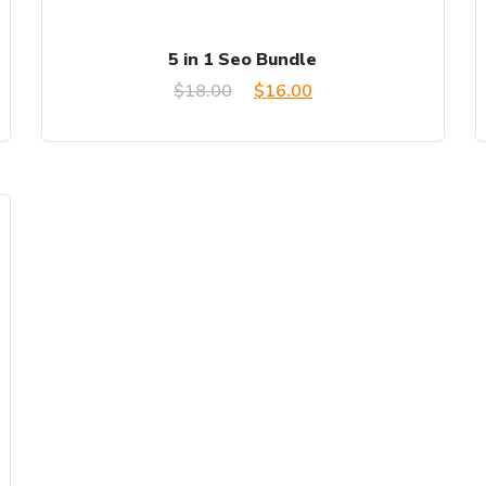
5 in 1 Seo Bundle
El
El
$
18.00
$
16.00
precio
precio
original
actual
era:
es:
$18.00.
$16.00.