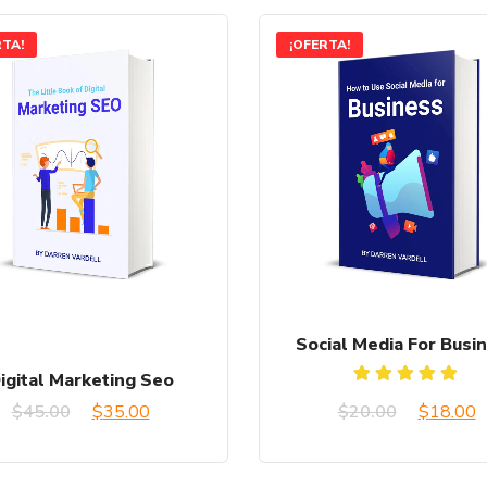
RTA!
¡OFERTA!
Social Media For Busi
igital Marketing Seo
Valorado
El
El
El
E
$
45.00
$
35.00
$
20.00
$
18.00
con
5.00
de 5
precio
precio
precio
p