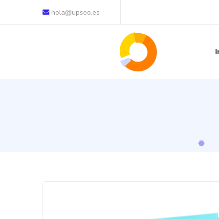
hola@upseo.es
I