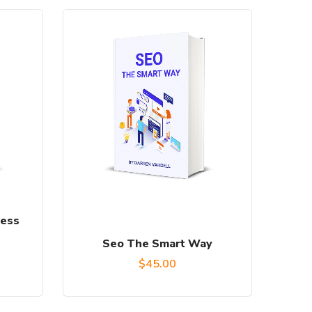
ness
Seo The Smart Way
l
$
45.00
recio