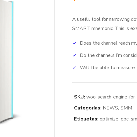
A useful tool for narrowing do
SMART mnemonic.
This is ex
Does the channel reach my
Do the channels I’m consi
Will I be able to measure 
SKU:
woo-search-engine-for
Categorías:
NEWS
,
SMM
Etiquetas:
optimize
,
ppc
,
s