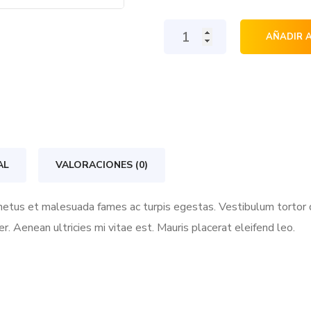
Search
AÑADIR 
Engine
For
Growth
cantidad
AL
VALORACIONES (0)
etus et malesuada fames ac turpis egestas. Vestibulum tortor qu
 Aenean ultricies mi vitae est. Mauris placerat eleifend leo.